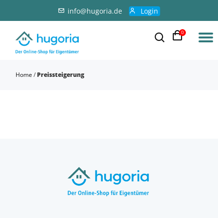
info@hugoria.de
Login
0
Home
/
Preissteigerung