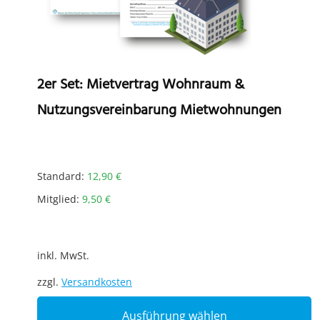
p
p
2er Set: Mietvertrag Wohnraum &
Nutzungsvereinbarung Mietwohnungen
Standard:
12,90
€
Mitglied:
9,50
€
inkl. MwSt.
zzgl.
Versandkosten
T
Ausführung wählen