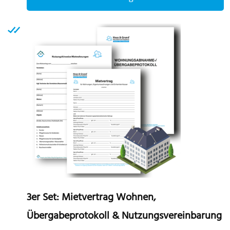
p
h
m
v
T
o
m
b
c
o
t
p
p
3er Set: Mietvertrag Wohnen,
Übergabeprotokoll & Nutzungsvereinbarung