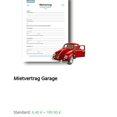
T
o
m
b
c
o
t
p
p
Mietvertrag Garage
Standard:
6,40
€
–
189,90
€