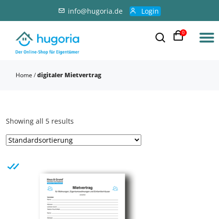
info@hugoria.de
Login
0
Home
/
digitaler Mietvertrag
Showing all 5 results