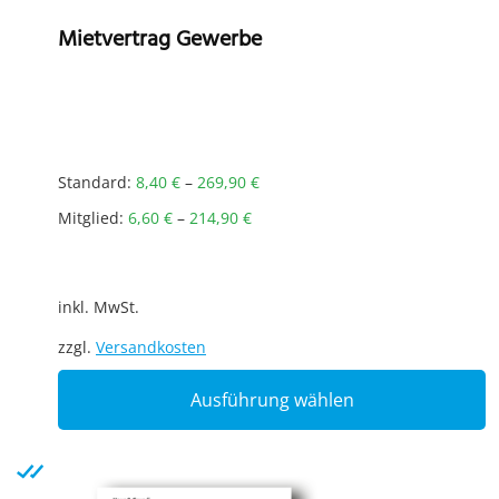
Mietvertrag Gewerbe
Standard:
8,40
€
–
269,90
€
Mitglied:
6,60
€
–
214,90
€
inkl. MwSt.
zzgl.
Versandkosten
T
Ausführung wählen
p
h
m
v