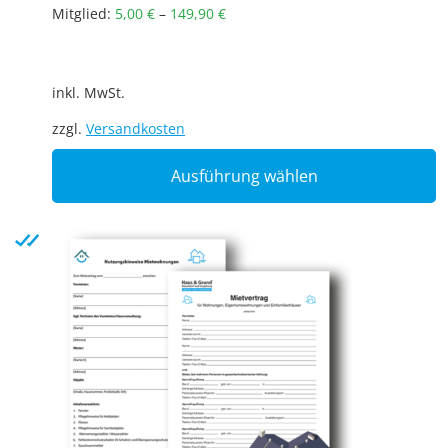
Mitglied:
5,00
€
–
149,90
€
inkl. MwSt.
zzgl.
Versandkosten
T
Ausführung wählen
p
h
m
v
T
o
m
b
c
o
t