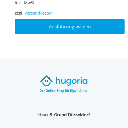
inkl. MwSt.
zzgl.
Versandkosten
T
Ausführung wählen
p
h
m
v
T
o
m
b
c
o
t
p
p
Haus & Grund Düsseldorf