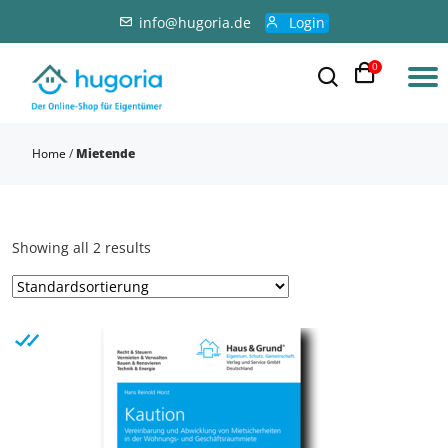
info@hugoria.de
Login
0
Home
/
Mietende
Showing all 2 results