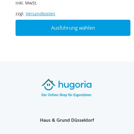
inkl. MwSt.
zzgl.
Versandkosten
T
Ausführung wählen
p
h
m
v
T
o
m
b
c
o
t
p
p
Haus & Grund Düsseldorf