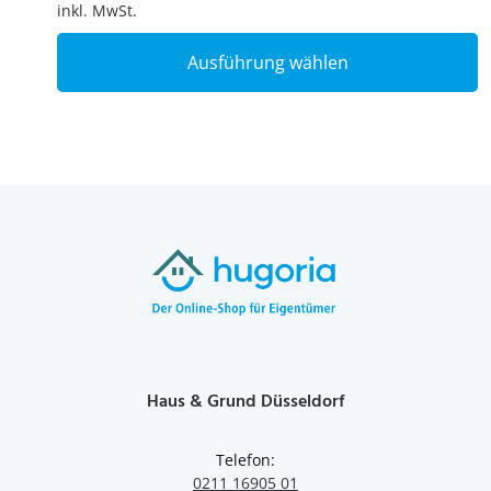
inkl. MwSt.
T
Ausführung wählen
p
h
m
v
T
o
m
b
c
o
t
p
p
Haus & Grund Düsseldorf
Telefon:
0211 16905 01