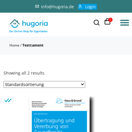
info@hugoria.de
Login
0
Home
/
Testtament
Showing all 2 results