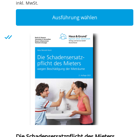
inkl. MwSt.
T
Ausführung wählen
p
h
m
v
T
o
m
b
c
o
t
p
p
Die Schadensersatzpflicht des Mieters