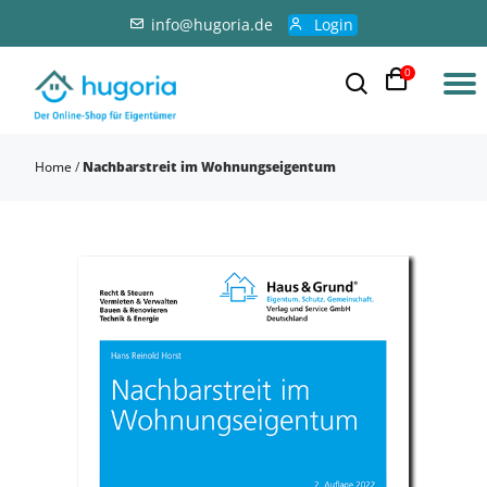
info@hugoria.de
Login
0
Home
/
Nachbarstreit im Wohnungseigentum