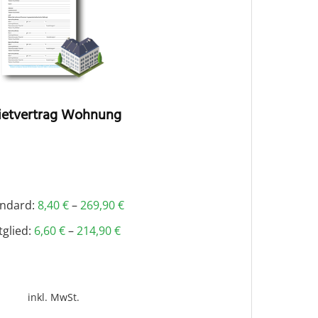
etvertrag Wohnung
andard:
8,40
€
–
269,90
€
tglied:
6,60
€
–
214,90
€
inkl. MwSt.