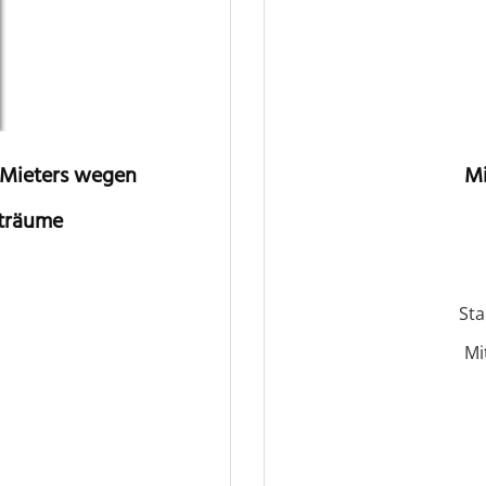
s Mieters wegen
Mi
eträume
St
Mi