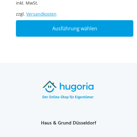
inkl. MwSt.
zzgl.
Versandkosten
T
Ausführung wählen
p
h
m
v
T
o
m
b
c
o
t
p
p
Haus & Grund Düsseldorf