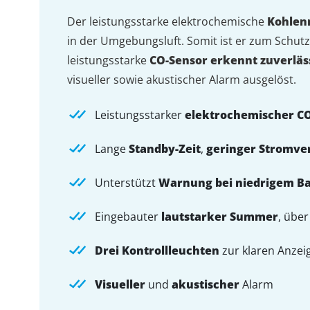
Der leistungsstarke elektrochemische
Kohlen
in der Umgebungsluft. Somit ist er zum Schut
leistungsstarke
CO-Sensor erkennt zuverlä
visueller sowie akustischer Alarm ausgelöst.
Leistungsstarker
elektrochemischer C
Lange
Standby-Zeit
,
geringer Stromve
Unterstützt
Warnung
bei niedrigem B
Eingebauter
lautstarker Summer
, über
Drei Kontrollleuchten
zur klaren Anzei
Visueller
und
akustischer
Alarm