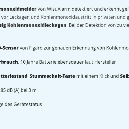
monoxidmelder
von WisuAlarm detektiert und erkennt gef
z vor Leckagen und Kohlenmonoxidaustritt in privaten und
ssig Kohlenmonoxidleckagen
. Bei der Detektion von zu vi
O-Sensor
von Figaro zur genauen Erkennung von Kohlenmon
rbrauch
, 10 Jahre Batterielebensdauer laut Hersteller
atteriestand
,
Stummschalt-Taste
mit einem Klick und
Sel
 85 dB (A) bei 3 m
ge des Gerätestatus