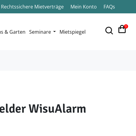
Rechtssichere Mietverträge
Mein Konto
FAQs
0
s & Garten
Seminare
Mietspiegel
lder WisuAlarm