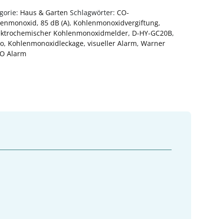
gorie:
Haus & Garten
Schlagwörter:
CO-
lenmonoxid
,
85 dB (A)
,
Kohlenmonoxidvergiftung
,
ektrochemischer Kohlenmonoxidmelder
,
D-HY-GC20B
,
ro
,
Kohlenmonoxidleckage
,
visueller Alarm
,
Warner
O Alarm