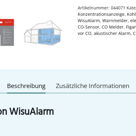
Artikelnummer:
044071
Kate
Konzentrationsanzeige
,
Koh
WisuAlarm
,
Warnmelder
,
el
CO-Sensor
,
CO Melder
,
Figa
vor CO
,
akustischer Alarm
,
C
Beschreibung
Zusätzliche Informationen
on WisuAlarm