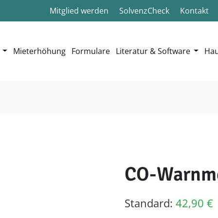
Mitglied werden
SolvenzCheck
Kontakt
Mieterhöhung
Formulare
Literatur & Software
Hau
CO-Warnme
Standard:
42,90
€