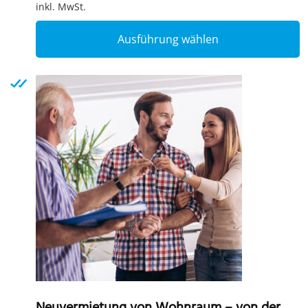
inkl. MwSt.
T
Ausführung wählen
p
h
m
v
T
o
m
b
c
o
t
p
p
Neuvermietung von Wohnraum – von der