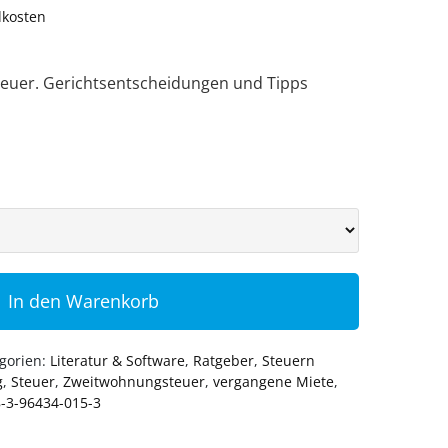
dkosten
teuer. Gerichtsentscheidungen und Tipps
In den Warenkorb
gorien:
Literatur & Software
,
Ratgeber
,
Steuern
g
,
Steuer
,
Zweitwohnungsteuer
,
vergangene Miete
,
-3-96434-015-3