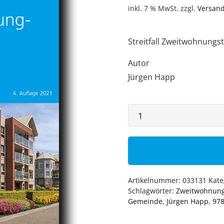
inkl. 7 % MwSt.
zzgl.
Versan
Streitfall Zweitwohnungs
Autor
Jürgen Happ
Artikelnummer:
033131
Kate
Schlagwörter:
Zweitwohnun
Gemeinde
,
Jürgen Happ
,
978