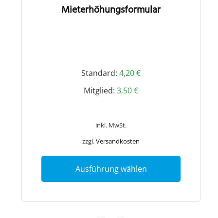
Mieterhöhungsformular
Standard:
4,20
€
Mitglied:
3,50
€
inkl. MwSt.
zzgl.
Versandkosten
This
product
Ausführung wählen
has
multiple
variants.
The
options