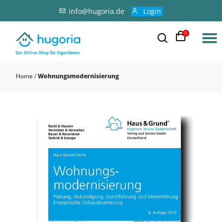
info@hugoria.de
Login
0
Home
/
Wohnungsmodernisierung