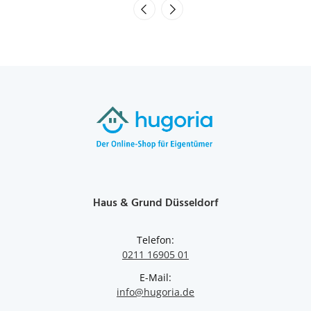
may
be
chosen
on
the
product
page
Haus & Grund Düsseldorf
Telefon:
0211 16905 01
E-Mail:
info@hugoria.de